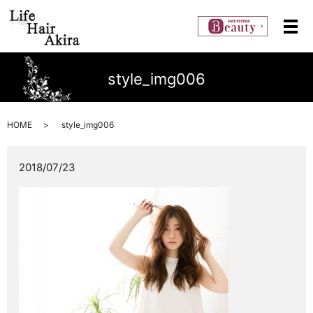
メ
style_img006
HOME
style_img006
2018/07/23