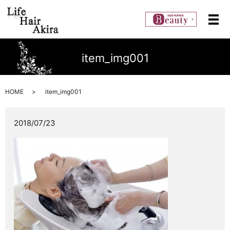
メ
item_img001
HOME
item_img001
2018/07/23