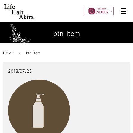
メ
btn-item
HOME
btn-item
2018/07/23